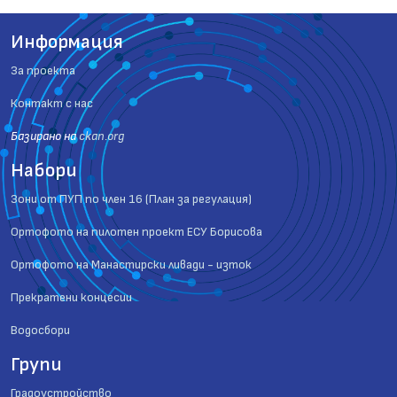
Информация
За проекта
Контакт с нас
Базиранo на
ckan.org
Набори
Зони от ПУП по член 16 (План за регулация)
Ортофото на пилотен проект ЕСУ Борисова
Ортофото на Манастирски ливади - изток
Прекратени концесии
Водосбори
Групи
Градоустройство