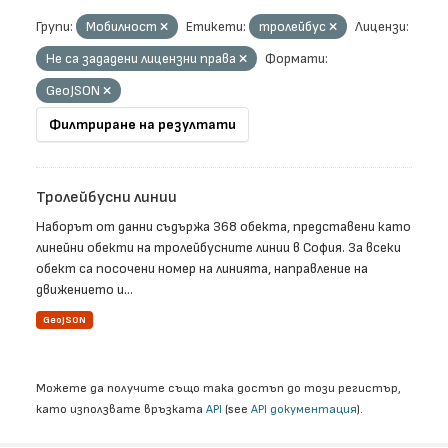
Групи:
Мобилност
Етикети:
тролейбус
Лицензи:
Не са зададени лицензни права
Формати:
GeoJSON
Филтриране на резултати
Тролейбусни линии
Наборът от данни съдържа 368 обекта, представени като
линейни обекти на тролейбусните линии в София. За всеки
обект са посочени номер на линията, направление на
движението и...
GeoJSON
Можете да получите също така достъп до този регистър,
като използвате връзката
API
(see
API документация
).