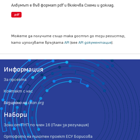
Албумът е във формат pdf и включва Схеми и доклад.
.pdf
Можете да получите също така достъп до този регистър,
като използвате връзката
API
(see
API документация
).
Информация
За проекта
Контакт с нас
Базиранo на
ckan.org
Набори
Зони от ПУП по член 16 (План за регулация)
Ортофото на пилотен проект ЕСУ Борисова