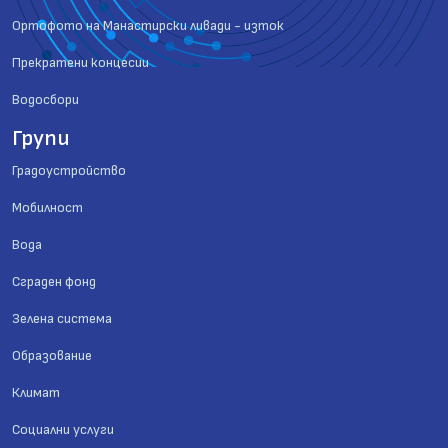
Ортофото на Манастирски ливади - изток
Прекратени концесии
Водосбори
Групи
Градоустройство
Мобилност
Вода
Сграден фонд
Зелена система
Образование
Климат
Социални услуги