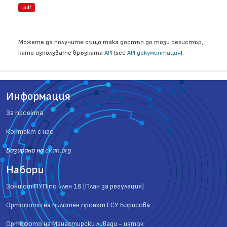
.pdf
Можете да получите също така достъп до този регистър,
като използвате връзката
API
(see
API документация
).
Информация
За проекта
Контакт с нас
Базиранo на
ckan.org
Набори
Зони от ПУП по член 16 (План за регулация)
Ортофото на пилотен проект ЕСУ Борисова
Ортофото на Манастирски ливади - изток