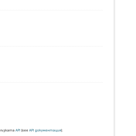
връзката
API
(see
API документация
).