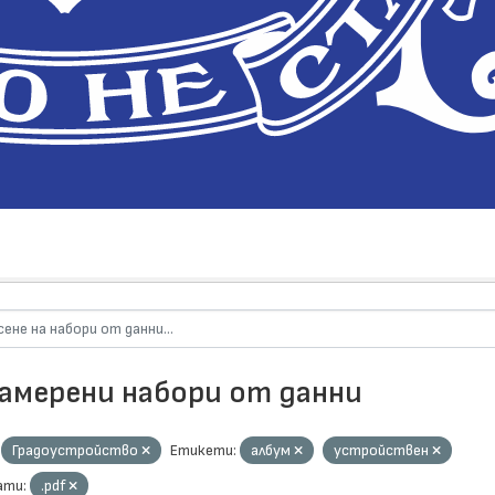
намерени набори от данни
Градоустройство
Етикети:
албум
устройствен
ти:
.pdf