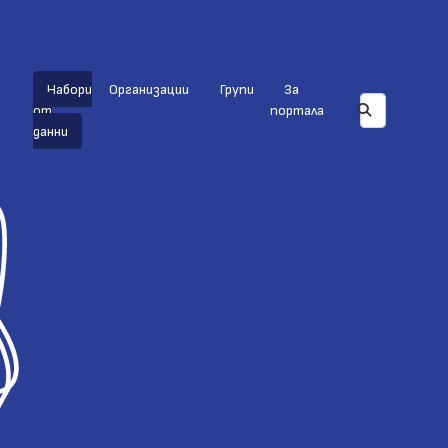
Набори
Организации
Групи
За
от
портала
данни