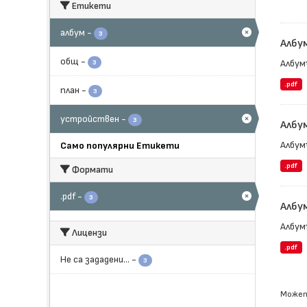
Етикети
албум
-
3
Албу
общ
-
Албум
3
.pdf
план
-
3
устройствен
-
3
Албу
Албум
Само популярни Етикети
.pdf
Формати
.pdf
-
3
Албу
Албум
Лицензи
.pdf
Не са зададени...
-
3
Может