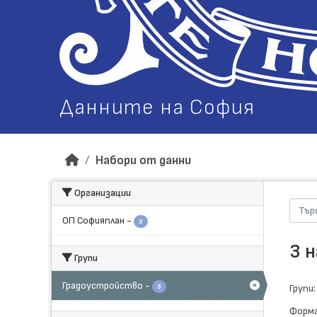
Данните на София
Набори от данни
Организации
ОП Софияплан
-
3
3 
Групи
Градоустройство
-
3
Групи:
Форма