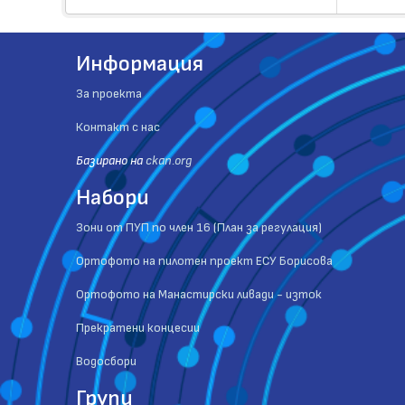
Информация
За проекта
Контакт с нас
Базиранo на
ckan.org
Набори
Зони от ПУП по член 16 (План за регулация)
Ортофото на пилотен проект ЕСУ Борисова
Ортофото на Манастирски ливади - изток
Прекратени концесии
Водосбори
Групи