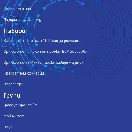
Контакт с нас
Базиранo на
ckan.org
Набори
Зони от ПУП по член 16 (План за регулация)
Ортофото на пилотен проект ЕСУ Борисова
Ортофото на Манастирски ливади - изток
Прекратени концесии
Водосбори
Групи
Градоустройство
Мобилност
Вода