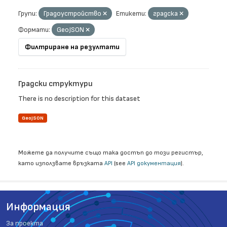
Групи:
Градоустройство
Етикети:
градска
Формати:
GeoJSON
Филтриране на резултати
Градски структури
There is no description for this dataset
GeoJSON
Можете да получите също така достъп до този регистър,
като използвате връзката
API
(see
API документация
).
Информация
За проекта