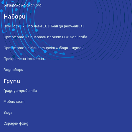
Базиранo на
ckan.org
Набори
Зони от ПУП по член 16 (План за регулация)
Ортофото на пилотен проект ЕСУ Борисова
Ортофото на Манастирски ливади - изток
Прекратени концесии
Водосбори
Групи
Градоустройство
Мобилност
Вода
Сграден фонд