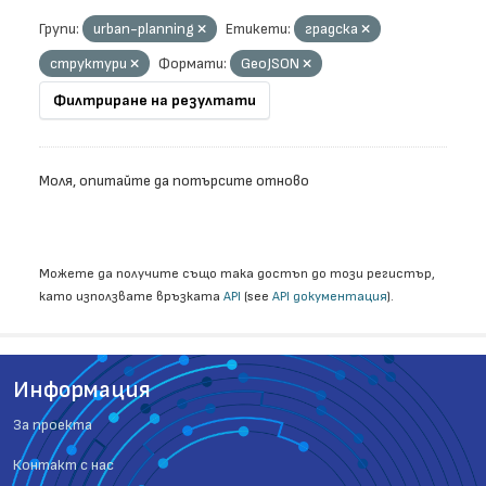
Групи:
urban-planning
Етикети:
градска
структури
Формати:
GeoJSON
Филтриране на резултати
Моля, опитайте да потърсите отново
Можете да получите също така достъп до този регистър,
като използвате връзката
API
(see
API документация
).
Информация
За проекта
Контакт с нас