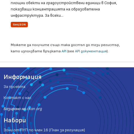
площни обекти на градоустройствени единици в София,
показващи концентрацията на образователна
инфраструктура. За всеки...
GeoJSON
Можете да получите също така достъп до този регистър,
като използвате връзката
API
(see
API документация
).
Информация
За проекта
Контакт с нас
Базиранo на
ckan.org
Набори
Зони от ПУП по член 16 (План за регулация)