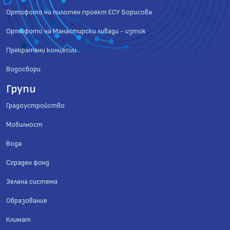
Ортофото на пилотен проект ЕСУ Борисова
Ортофото на Манастирски ливади - изток
Прекратени концесии
Водосбори
Групи
Градоустройство
Мобилност
Вода
Сграден фонд
Зелена система
Образование
Климат