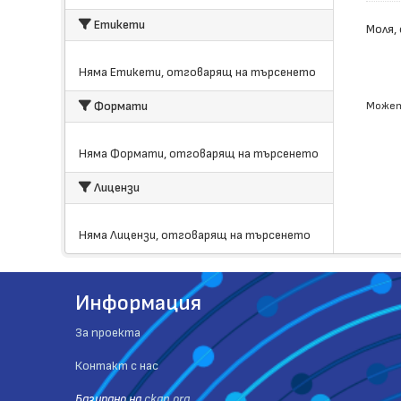
Етикети
Моля,
Няма Етикети, отговарящ на търсенето
Формати
Может
Няма Формати, отговарящ на търсенето
Лицензи
Няма Лицензи, отговарящ на търсенето
Информация
За проекта
Контакт с нас
Базиранo на
ckan.org