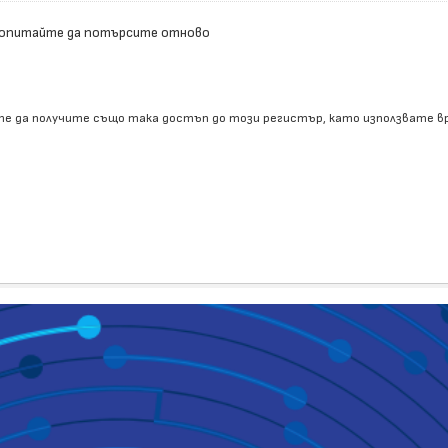
 опитайте да потърсите отново
е да получите също така достъп до този регистър, като използвате 