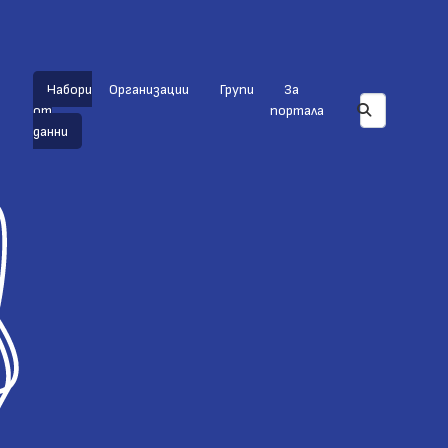
Набори
Организации
Групи
За
от
портала
данни