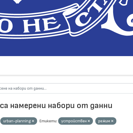
 са намерени набори от данни
urban-planning
Етикети:
устройствен
режим