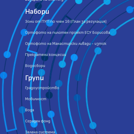
Набори
Зони от ПУП по член 16 (План за регулация)
Ортофото на пилотен проект ЕСУ Борисова
Ортофото на Манастирски ливади - изток
Прекратени концесии
Водосбори
Групи
Градоустройство
Мобилност
Вода
Сграден фонд
Зелена система