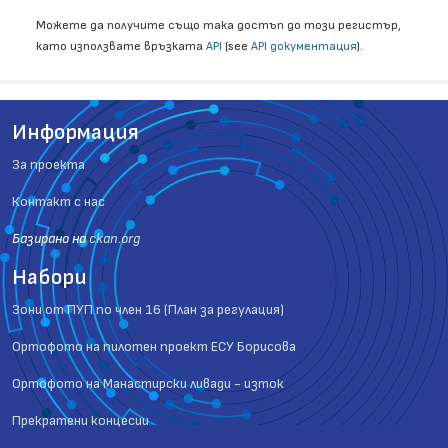
Можете да получите също така достъп до този регистър,
като използвате връзката
API
(see
API документация
).
Информация
За проекта
Контакт с нас
Базиранo на
ckan.org
Набори
Зони от ПУП по член 16 (План за регулация)
Ортофото на пилотен проект ЕСУ Борисова
Ортофото на Манастирски ливади - изток
Прекратени концесии