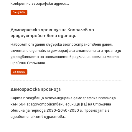
конкретни географски адреси...
GeoJSON
Демографска прогноза на Копралев по
градоустройствени единици
Наборът от данни съдържа геопространствени данни,
съчетани с детайлна демографска статистика и прогнози
за развитието на населението в различни населени места
и райони Столична...
GeoJSON
Демографска прогноза
Карта показваща актуализирана демографска прогноза
към 564 градоустройствени единици (ГЕ) на Столична
община за периода 2030-2040-2050 г. Прогнозата е
изработена към възрастова...