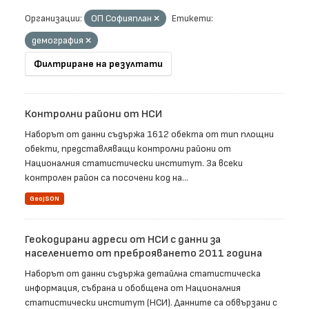
Организации:
ОП Софияплан
Етикети:
демография
Филтриране на резултати
Контролни райони от НСИ
Наборът от данни съдържа 1612 обекта от тип площни
обекти, представляващи контролни райони от
Националния статистически институт. За всеки
контролен район са посочени код на...
GeoJSON
Геокодирани адреси от НСИ с данни за
населението от преброяването 2011 година
Наборът от данни съдържа детайлна статистическа
информация, събрана и обобщена от Националния
статистически институт (НСИ). Данните са обвързани с