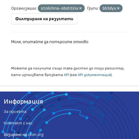
Организации:
stolichna-obshtina
Групи:
bb3dyx
Филтриране на резултати
Моля, опитайте да потърсите отново
Можете да получите също така достъп до този регистър,
като използвате връзката
API
(see
API документация
).
Информация
За проекта
Контакт с нас
Базиранo на
ckan.org