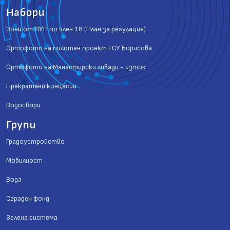
Набори
Зони от ПУП по член 16 (План за регулация)
Ортофото на пилотен проект ЕСУ Борисова
Ортофото на Манастирски ливади - изток
Прекратени концесии
Водосбори
Групи
Градоустройство
Мобилност
Вода
Сграден фонд
Зелена система