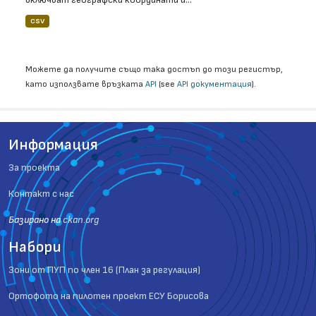
CSV
Можете да получите също така достъп до този регистър,
като използвате връзката
API
(see
API документация
).
Информация
За проекта
Контакт с нас
Базиранo на
ckan.org
Набори
Зони от ПУП по член 16 (План за регулация)
Ортофото на пилотен проект ЕСУ Борисова