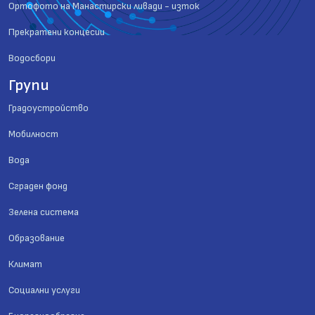
Ортофото на Манастирски ливади - изток
Прекратени концесии
Водосбори
Групи
Градоустройство
Мобилност
Вода
Сграден фонд
Зелена система
Образование
Климат
Социални услуги