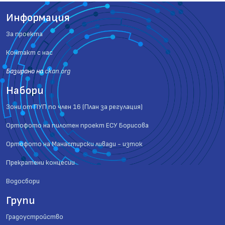
Информация
За проекта
Контакт с нас
Базиранo на
ckan.org
Набори
Зони от ПУП по член 16 (План за регулация)
Ортофото на пилотен проект ЕСУ Борисова
Ортофото на Манастирски ливади - изток
Прекратени концесии
Водосбори
Групи
Градоустройство