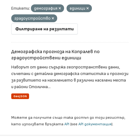
Етикети:
демография
единици
градоустройство
Филтриране на резултати
Демографска прогноза на Копралев по
градоустройствени единици
Наборът от данни съдържа геопространствени данни,
съчетани с детайлна демографска статистика и прогнози
за развитието на населението в различни населени места
и райони Столична...
GeoJSON
Можете да получите също така достъп до този регистър,
като използвате връзката
API
(see
API документация
).