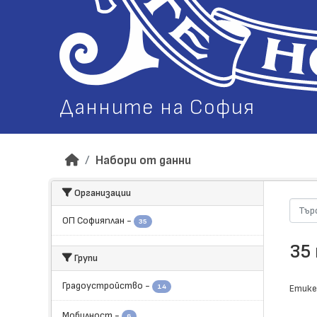
Данните на София
Набори от данни
Организации
ОП Софияплан
-
35
35
Групи
Градоустройство
-
14
Етике
Мобилност
-
6