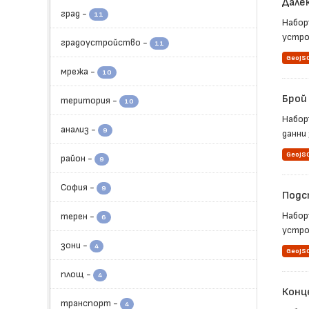
Дале
град
-
11
Набор
устрой
градоустройство
-
11
GeoJS
мрежа
-
10
Брой
територия
-
10
Набор
анализ
-
9
данни 
GeoJS
район
-
9
София
-
9
Подс
Набор
терен
-
6
устро
зони
-
4
GeoJS
площ
-
4
Конц
транспорт
-
4