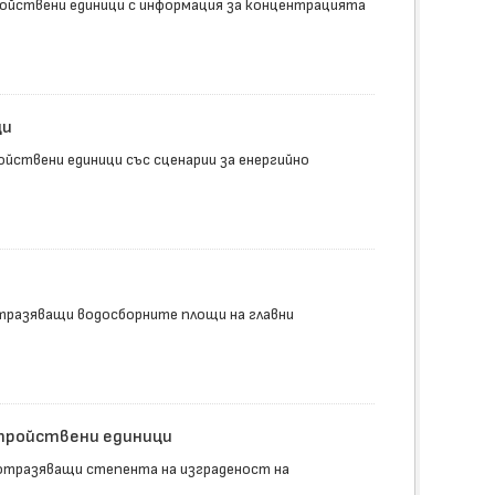
ойствени единици с информация за концентрацията
ци
йствени единици със сценарии за енергийно
тразяващи водосборните площи на главни
стройствени единици
 отразяващи степента на изграденост на