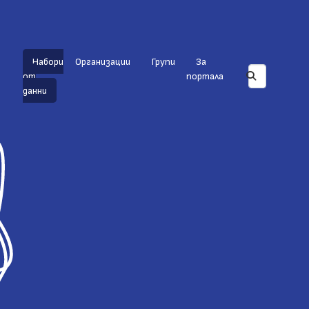
Набори
Организации
Групи
За
от
портала
данни