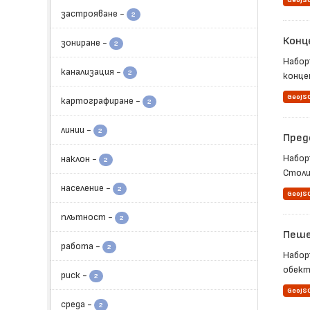
GeoJS
застрояване
-
2
Конц
зониране
-
2
Набор
канализация
-
2
конце
GeoJS
картографиране
-
2
линии
-
2
Пред
Набор
наклон
-
2
Столи
население
-
2
GeoJS
плътност
-
2
Пеше
работа
-
2
Набор
обект 
риск
-
2
GeoJS
среда
-
2