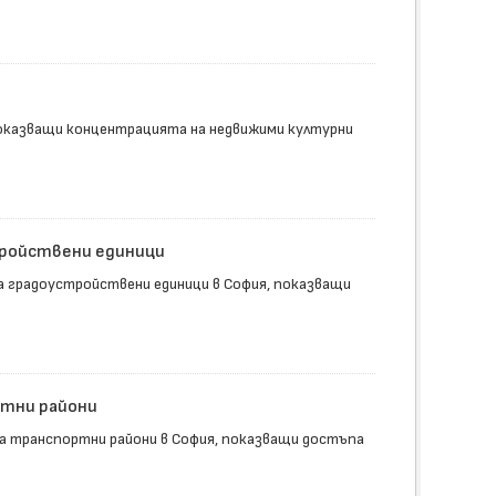
показващи концентрацията на недвижими културни
тройствени единици
а градоустройствени единици в София, показващи
ртни райони
а транспортни райони в София, показващи достъпа