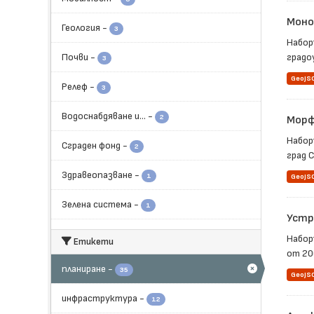
Моно
Геология
-
3
Набор
Почви
-
градоу
3
GeoJS
Релеф
-
3
Водоснабдяване и...
-
2
Морф
Набор
Сграден фонд
-
2
град С
Здравеопазване
-
1
GeoJS
Зелена система
-
1
Устр
Набор
Етикети
от 200
планиране
-
35
GeoJS
инфраструктура
-
12