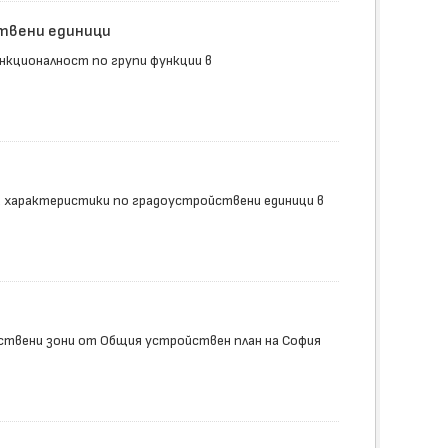
ствени единици
нкционалност по групи функции в
 характеристики по градоустройствени единици в
ствени зони от Общия устройствен план на София