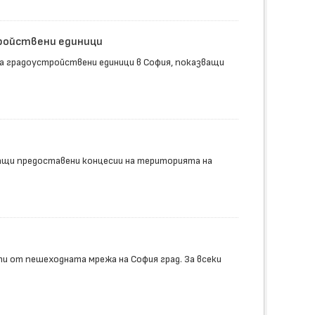
ройствени единици
а градоустройствени единици в София, показващи
ащи предоставени концесии на територията на
и от пешеходната мрежа на София град. За всеки