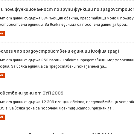
 и полифункционалност по групи функции по градоустрой
ът от данни съдържа 574 площни обекта, представящи моно и полифу
стройствени единици. За всяка единица са посочени данни за брой...
ON
ология по градоустройствени единици (София град)
ът от данни съдържа 253 площни обекта, представящи морфологични
офия. За всяка единица са предоставени показатели за...
ON
ойствени зони от ОУП 2009
ът от данни съдържа 12 306 площни обекта, представляващи устрой
9 г. За всяка зона са посочени идентификатор, признак за...
ON