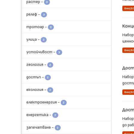
растер
-
3
GeoJS
релеф
-
3
Конц
тротоар
-
3
Набор
улица
-
3
ценно
GeoJS
устойчивост
-
3
геология
-
2
Дост
Набор
достъп
-
2
достъ
екология
-
2
GeoJS
електроенергия
-
2
Дост
енергетика
-
2
Набор
до ра
запечатване
-
2