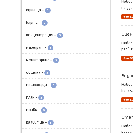
Набор
на здр
единица
-
3
GeoJS
карта
-
3
Сцен
концентрация
-
3
Набор
маршрут
-
3
развит
GeoJS
мониторинг
-
3
община
-
3
Водо
Набор
пешеходци
-
3
канали
план
-
3
GeoJS
почви
-
3
Степ
развитие
-
3
Набор
канал