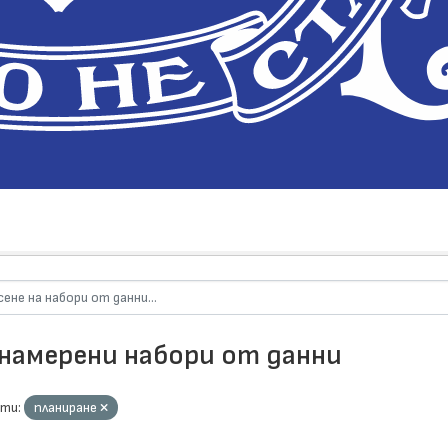
 намерени набори от данни
ти:
планиране