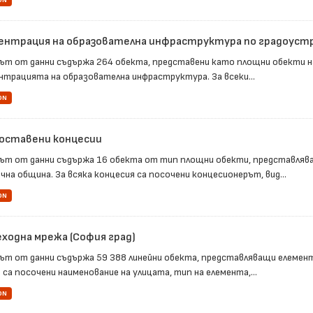
ON
ентрация на образователна инфраструктура по градоуст
ът от данни съдържа 264 обекта, представени като площни обекти н
нтрацията на образователна инфраструктура. За всеки...
ON
оставени концесии
ът от данни съдържа 16 обекта от тип площни обекти, представляв
чна община. За всяка концесия са посочени концесионерът, вид...
ON
ходна мрежа (София град)
ът от данни съдържа 59 388 линейни обекта, представляващи елемент
са посочени наименование на улицата, тип на елемента,...
ON