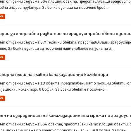
ът от данни съдържа 564 площни обекта, представляващи градоустр
авна инфраструктура. За всяка единица са посочени брой...
ON
арии за енергийно развитие по градоустройствени едини
ът от данни съдържа 574 площни обекта, представляващи градоустро
ие. За всяка единица са посочени наименование на зоната и...
ON
сборна площ на главни канализационни колектори
ът от данни съдържа 13 обекта, представени като площни обекти, о
зационни колектори в София. За всеки обект е посочено...
ON
ен на изграденост на канализационната мрежа по градоу
ът от данни съдържа 564 обекта, представени като площни обекти,
изационната мрежа по градоустройствени единици в София. За всеки...