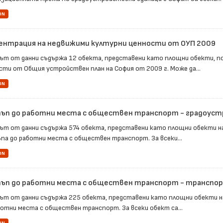
ON
ентрация на недвижими културни ценности от ОУП 2009
ът от данни съдържа 12 обекта, представени като площни обекти, 
сти от Общия устройствен план на София от 2009 г. Може да...
ON
ъп до работни места с обществен транспорт - градоус
ът от данни съдържа 574 обекта, представени като площни обекти н
па до работни места с обществен транспорт. За всеки...
ON
ъп до работни места с обществен транспорт - транспо
ът от данни съдържа 225 обекта, представени като площни обекти н
ботни места с обществен транспорт. За всеки обект са...