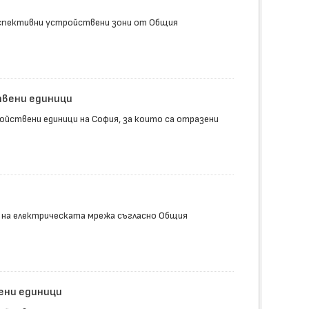
спективни устройствени зони от Общия
твени единици
йствени единици на София, за които са отразени
 на електрическата мрежа съгласно Общия
ени единици