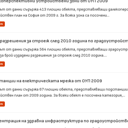
коперспективни устройствени зони от ОУП 2009
ът от данни съдържа 413 площни обекта, представляващи далекопер
ствен план на София от 2009 г. За всяка зона са посочени...
ON
 разрешения за строеж след 2010 година по градоустройс
ът от данни съдържа 564 площни обекта, представляващи градоустро
за брой издадени разрешения за строеж след 2010 година....
ON
танции на електрическата мрежа от ОУП 2009
ът от данни съдържа 67 площни обекта, представляващи подстанции
йствен план от 2009 година. За всеки обект е посочена категория,...
ON
ентрация на здравна инфраструктура по градоустройств