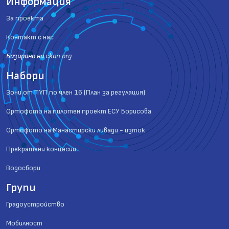
Информация
За проекта
Контакт с нас
Базиранo на
ckan.org
Набори
Зони от ПУП по член 16 (План за регулация)
Ортофото на пилотен проект ЕСУ Борисова
Ортофото на Манастирски ливади - изток
Прекратени концесии
Водосбори
Групи
Градоустройство
Мобилност