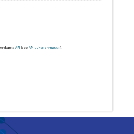
връзката
API
(see
API документация
).