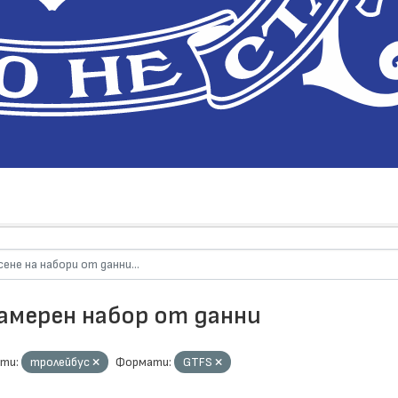
намерен набор от данни
ти:
тролейбус
Формати:
GTFS