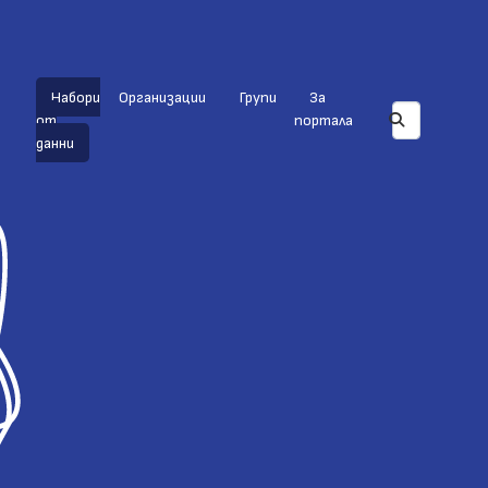
Набори
Организации
Групи
За
от
портала
данни