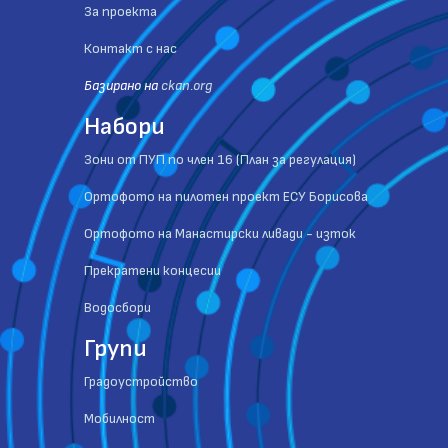
За проекта
Контакт с нас
Базиранo на
ckan.org
Набори
Зони от ПУП по член 16 (План за регулация)
Ортофото на пилотен проект ЕСУ Борисова
Ортофото на Манастирски ливади - изток
Прекратени концесии
Водосбори
Групи
Градоустройство
Мобилност