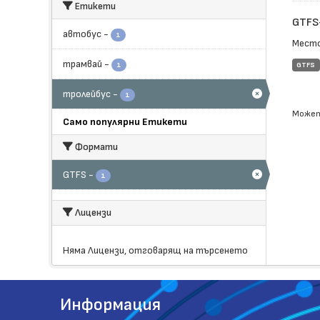
Етикети
GTFS
автобус
-
1
Место
трамвай
-
1
GTFS
тролейбус
-
1
Может
Само популярни Етикети
Формати
GTFS
-
1
Лицензи
Няма Лицензи, отговарящ на търсенето
Информация