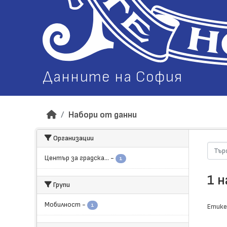
Данните на София
Набори от данни
Организации
Център за градска...
-
1
1 
Групи
Мобилност
-
1
Етике