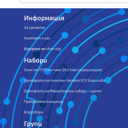
Информация
За проекта
Контакт с нас
Базиранo на
ckan.org
Набори
Зони от ПУП по член 16 (План за регулация)
Ортофото на пилотен проект ЕСУ Борисова
Ортофото на Манастирски ливади - изток
Прекратени концесии
Водосбори
Групи