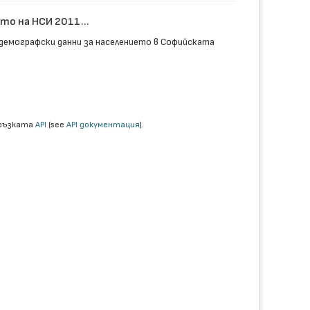
о на НСИ 2011...
демографски данни за населението в Софийската
връзката
API
(see
API документация
).