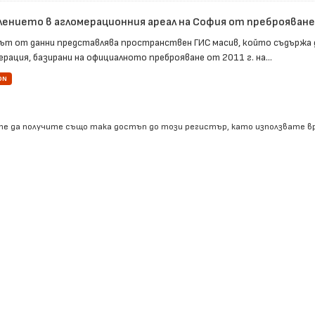
лението в агломерационния ареал на София от преброяванет
ът от данни представлява пространствен ГИС масив, който съдържа 
рация, базирани на официалното преброяване от 2011 г. на...
ON
е да получите също така достъп до този регистър, като използвате 