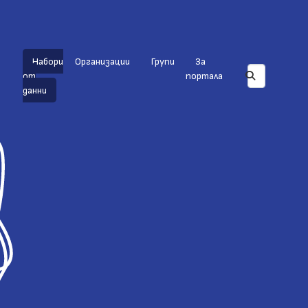
Набори
Организации
Групи
За
от
портала
данни