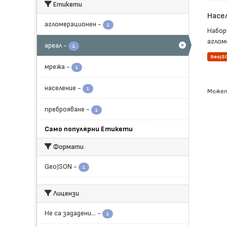
Етикети
Насе
агломерационен
-
1
Набор
агломе
ареал
-
1
GeoJS
мрежа
-
1
население
-
1
Может
преброяване
-
1
Само популярни Етикети
Формати
GeoJSON
-
1
Лицензи
Не са зададени...
-
1