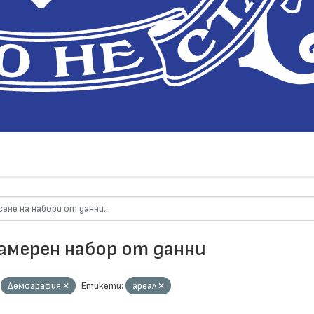
намерен набор от данни
Демография
Етикети:
ареал