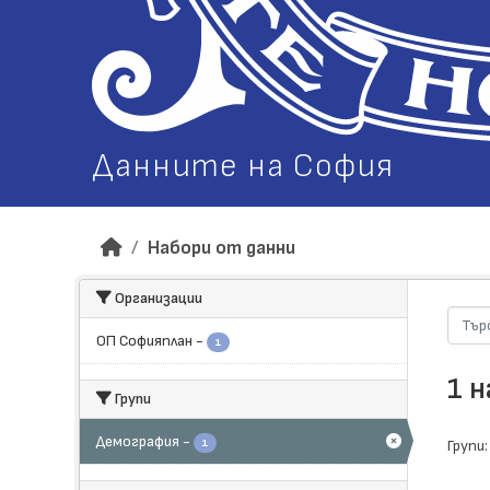
Данните на София
Набори от данни
Организации
ОП Софияплан
-
1
1 
Групи
Демография
-
1
Групи: