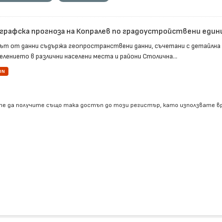
графска прогноза на Копралев по градоустройствени един
ът от данни съдържа геопространствени данни, съчетани с детайлна
елението в различни населени места и райони Столична...
ON
е да получите също така достъп до този регистър, като използвате 