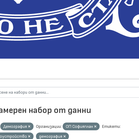
намерен набор от данни
Демография
Организации:
ОП Софияплан
Етикети:
доустройство
демография