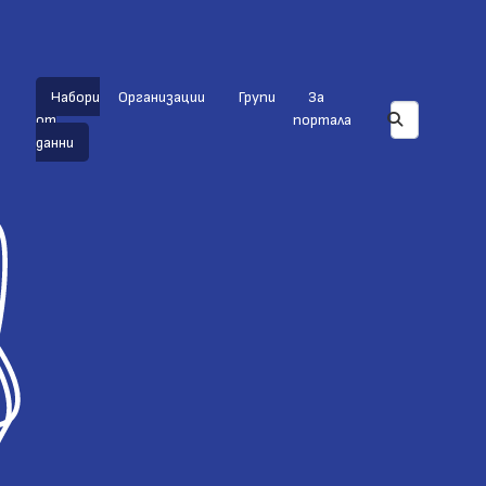
Набори
Организации
Групи
За
от
портала
данни