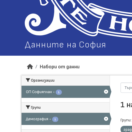
Данните на София
Набори от данни
Организации
ОП Софияплан
-
1
1 
Групи
Демография
-
1
Групи:
гра