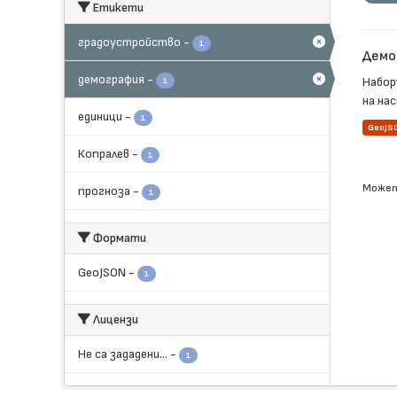
Етикети
градоустройство
-
1
Демо
демография
-
Набор
1
на нас
единици
-
1
GeoJS
Копралев
-
1
Может
прогноза
-
1
Формати
GeoJSON
-
1
Лицензи
Не са зададени...
-
1