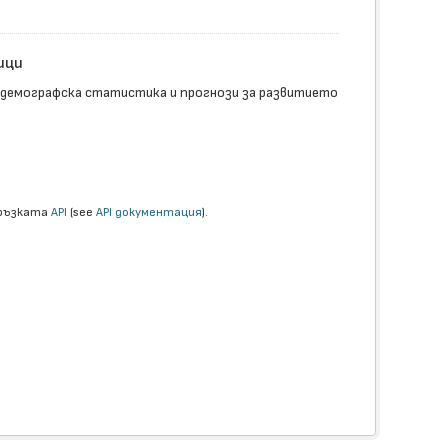
ици
 демографска статистика и прогнози за развитието
връзката
API
(see
API документация
).