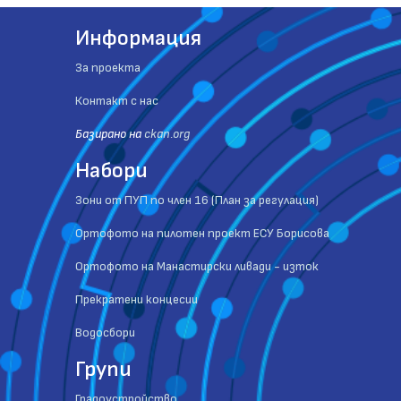
Информация
За проекта
Контакт с нас
Базиранo на
ckan.org
Набори
Зони от ПУП по член 16 (План за регулация)
Ортофото на пилотен проект ЕСУ Борисова
Ортофото на Манастирски ливади - изток
Прекратени концесии
Водосбори
Групи
Градоустройство