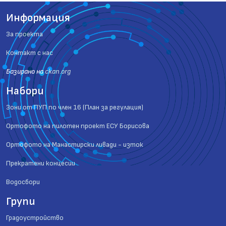
Информация
За проекта
Контакт с нас
Базиранo на
ckan.org
Набори
Зони от ПУП по член 16 (План за регулация)
Ортофото на пилотен проект ЕСУ Борисова
Ортофото на Манастирски ливади - изток
Прекратени концесии
Водосбори
Групи
Градоустройство