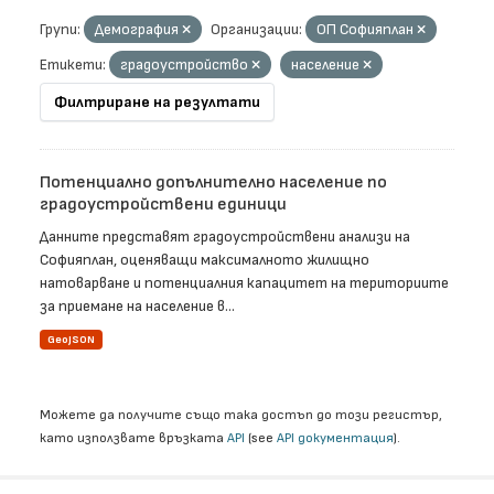
Групи:
Демография
Организации:
ОП Софияплан
Етикети:
градоустройство
население
Филтриране на резултати
Потенциално допълнително население по
градоустройствени единици
Данните представят градоустройствени анализи на
Софияплан, оценяващи максималното жилищно
натоварване и потенциалния капацитет на териториите
за приемане на население в...
GeoJSON
Можете да получите също така достъп до този регистър,
като използвате връзката
API
(see
API документация
).