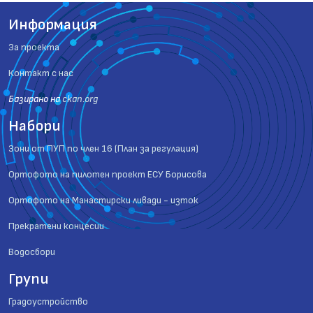
Информация
За проекта
Контакт с нас
Базиранo на
ckan.org
Набори
Зони от ПУП по член 16 (План за регулация)
Ортофото на пилотен проект ЕСУ Борисова
Ортофото на Манастирски ливади - изток
Прекратени концесии
Водосбори
Групи
Градоустройство