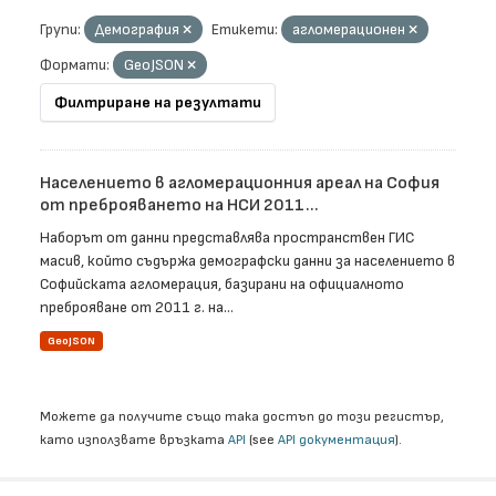
Групи:
Демография
Етикети:
агломерационен
Формати:
GeoJSON
Филтриране на резултати
Населението в агломерационния ареал на София
от преброяването на НСИ 2011...
Наборът от данни представлява пространствен ГИС
масив, който съдържа демографски данни за населението в
Софийската агломерация, базирани на официалното
преброяване от 2011 г. на...
GeoJSON
Можете да получите също така достъп до този регистър,
като използвате връзката
API
(see
API документация
).