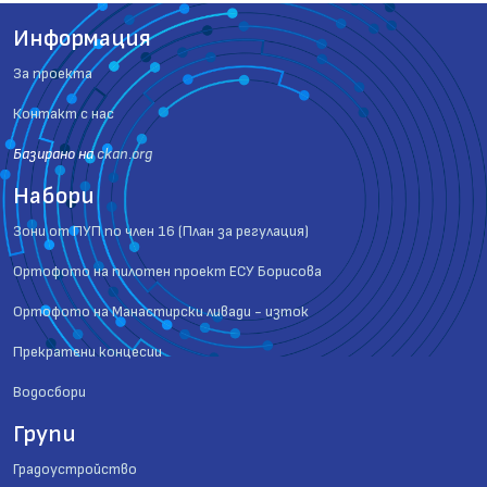
Информация
За проекта
Контакт с нас
Базиранo на
ckan.org
Набори
Зони от ПУП по член 16 (План за регулация)
Ортофото на пилотен проект ЕСУ Борисова
Ортофото на Манастирски ливади - изток
Прекратени концесии
Водосбори
Групи
Градоустройство