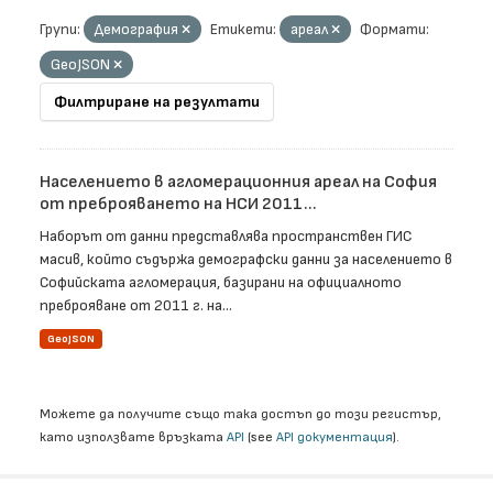
Групи:
Демография
Етикети:
ареал
Формати:
GeoJSON
Филтриране на резултати
Населението в агломерационния ареал на София
от преброяването на НСИ 2011...
Наборът от данни представлява пространствен ГИС
масив, който съдържа демографски данни за населението в
Софийската агломерация, базирани на официалното
преброяване от 2011 г. на...
GeoJSON
Можете да получите също така достъп до този регистър,
като използвате връзката
API
(see
API документация
).