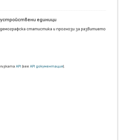
доустройствени единици
 демографска статистика и прогнози за развитието
връзката
API
(see
API документация
).