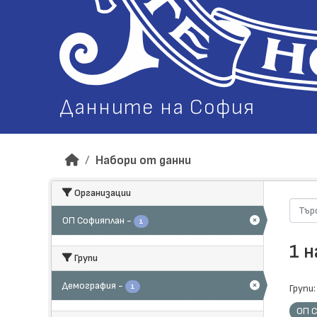
Данните на София
Набори от данни
Организации
ОП Софияплан
-
1
1 
Групи
Демография
-
1
Групи:
ОП 