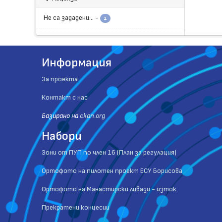
Не са зададени...
-
1
Информация
За проекта
Контакт с нас
Базиранo на
ckan.org
Набори
Зони от ПУП по член 16 (План за регулация)
Ортофото на пилотен проект ЕСУ Борисова
Ортофото на Манастирски ливади - изток
Прекратени концесии