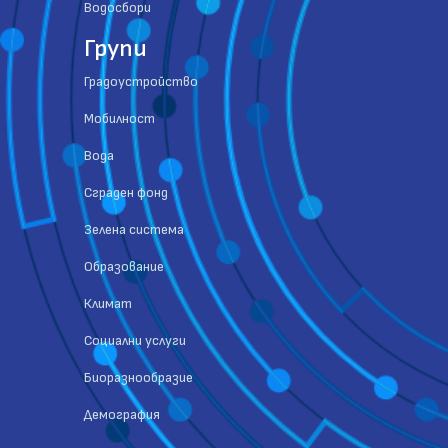
Водосбори
Групи
Градоустройство
Мобилност
Вода
Сграден фонд
Зелена система
Образование
Климат
Социални услуги
Биоразнообразие
Демография