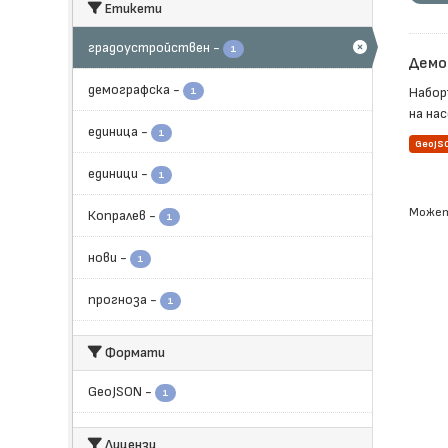
Етикети
градоустройствен
-
1
Демо
демографска
-
Набор
1
на нас
единица
-
1
GeoJS
единици
-
1
Может
Копралев
-
1
нови
-
1
прогноза
-
1
Формати
GeoJSON
-
1
Лицензи