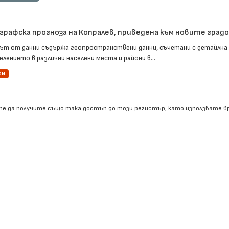
графска прогноза на Копралев, приведена към новите гра
ът от данни съдържа геопространствени данни, съчетани с детайлна
елението в различни населени места и райони в...
ON
е да получите също така достъп до този регистър, като използвате 