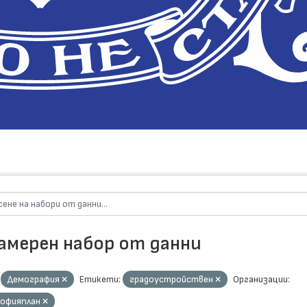
намерен набор от данни
Демография
Етикети:
градоустройствен
Организации:
Софияплан