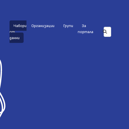
Набори
Организации
Групи
За
от
портала
данни