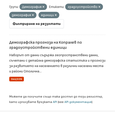
Групи:
Демография
Етикети:
градоустройство
демография
единици
Филтриране на резултати
Демографска прогноза на Копралев по
градоустройствени единици
Наборът от данни съдържа геопространствени данни,
съчетани с детайлна демографска статистика и прогнози
за развитието на населението в различни населени места
и райони Столична...
GeoJSON
Можете да получите също така достъп до този регистър,
като използвате връзката
API
(see
API документация
).