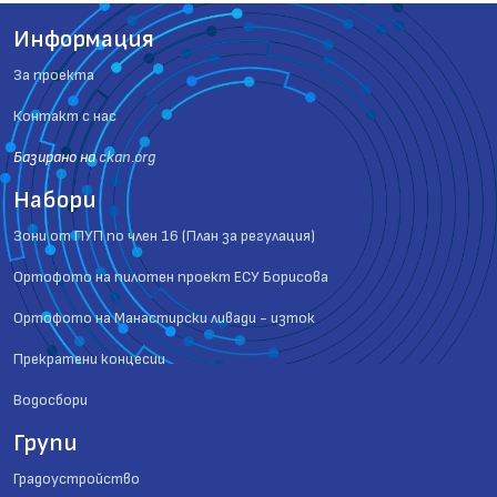
Информация
За проекта
Контакт с нас
Базиранo на
ckan.org
Набори
Зони от ПУП по член 16 (План за регулация)
Ортофото на пилотен проект ЕСУ Борисова
Ортофото на Манастирски ливади - изток
Прекратени концесии
Водосбори
Групи
Градоустройство