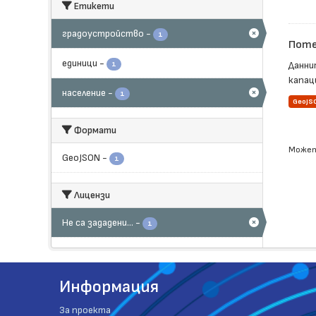
Етикети
градоустройство
-
1
Поте
единици
-
Данни
1
капац
население
-
1
GeoJS
Формати
Может
GeoJSON
-
1
Лицензи
Не са зададени...
-
1
Информация
За проекта