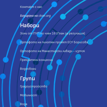
Контакт с нас
Базиранo на
ckan.org
Набори
Зони от ПУП по член 16 (План за регулация)
Ортофото на пилотен проект ЕСУ Борисова
Ортофото на Манастирски ливади - изток
Прекратени концесии
Водосбори
Групи
Градоустройство
Мобилност
Вода