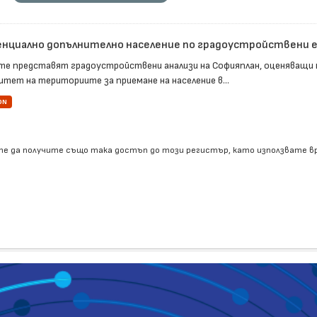
нциално допълнително население по градоустройствени 
те представят градоустройствени анализи на Софияплан, оценяващи
итет на териториите за приемане на население в...
ON
е да получите също така достъп до този регистър, като използвате 