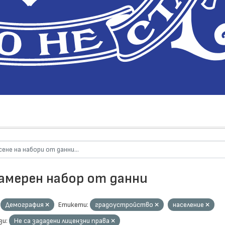
намерен набор от данни
Демография
Етикети:
градоустройство
население
зи:
Не са зададени лицензни права