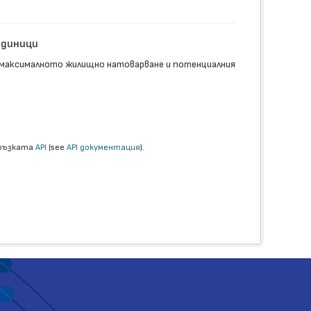
единици
 максималното жилищно натоварване и потенциалния
връзката
API
(see
API документация
).