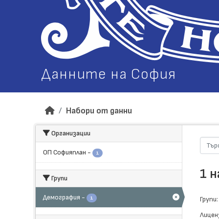
Данните на София
Набори от данни
Организации
ОП Софияплан
-
1
1 
Групи
Демография
-
1
Групи:
Лицен