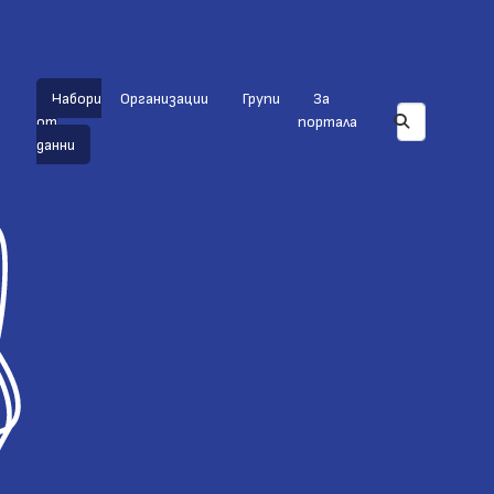
Набори
Организации
Групи
За
от
портала
данни