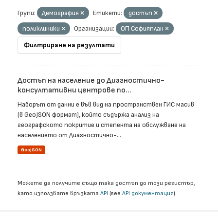
Групи:
Демография
Етикети:
достъп
поликлиники
Организации:
ОП Софияплан
Филтриране на резултати
Достъп на население до Диагностично-
консултативни центрове по...
Наборът от данни е във вид на пространствен ГИС масив
(в GeoJSON формат), който съдържа анализ на
географското покритие и степента на обслужване на
населението от Диагностично-...
GeoJSON
Можете да получите също така достъп до този регистър,
като използвате връзката
API
(see
API документация
).