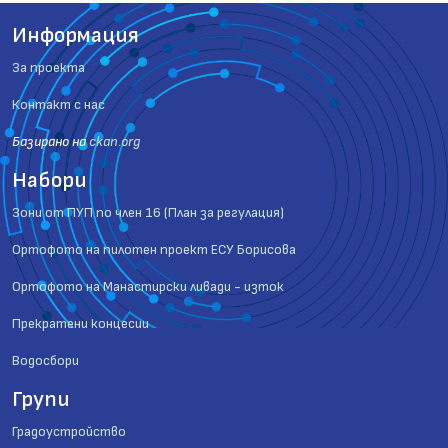
Информация
За проекта
Контакт с нас
Базиранo на
ckan.org
Набори
Зони от ПУП по член 16 (План за регулация)
Ортофото на пилотен проект ЕСУ Борисова
Ортофото на Манастирски ливади - изток
Прекратени концесии
Водосбори
Групи
Градоустройство