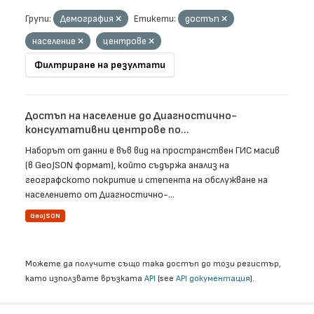
Групи:
Демография
Етикети:
достъп
население
центрове
Филтриране на резултати
Достъп на население до Диагностично-
консултативни центрове по...
Наборът от данни е във вид на пространствен ГИС масив
(в GeoJSON формат), който съдържа анализ на
географското покритие и степента на обслужване на
населението от Диагностично-...
GeoJSON
Можете да получите също така достъп до този регистър,
като използвате връзката
API
(see
API документация
).