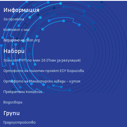
Информация
За проекта
Контакт с нас
Базиранo на
ckan.org
Набори
Зони от ПУП по член 16 (План за регулация)
Ортофото на пилотен проект ЕСУ Борисова
Ортофото на Манастирски ливади - изток
Прекратени концесии
Водосбори
Групи
Градоустройство