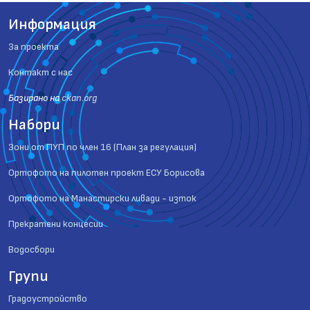
Информация
За проекта
Контакт с нас
Базиранo на
ckan.org
Набори
Зони от ПУП по член 16 (План за регулация)
Ортофото на пилотен проект ЕСУ Борисова
Ортофото на Манастирски ливади - изток
Прекратени концесии
Водосбори
Групи
Градоустройство