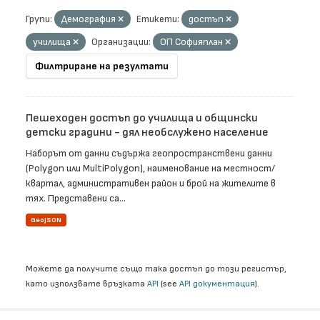
Групи:
Демография
Етикети:
достъп
училища
Организации:
ОП Софияплан
Филтриране на резултати
Пешеходен достъп до училища и общински
детски градини - дял необслужено население
Наборът от данни съдържа геопространствени данни
(Polygon или MultiPolygon), наименование на местност/
квартал, административен район и брой на жителите в
тях. Представени са...
GeoJSON
Можете да получите също така достъп до този регистър,
като използвате връзката
API
(see
API документация
).