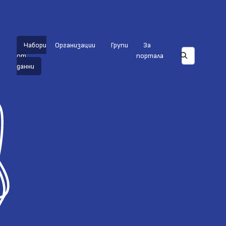
Набори
Организации
Групи
За
от
портала
данни