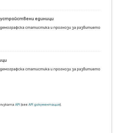
доустройствени единици
 демографска статистика и прогнози за развитието
ици
 демографска статистика и прогнози за развитието
връзката
API
(see
API документация
).