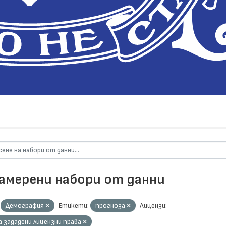
намерени набори от данни
Демография
Етикети:
прогноза
Лицензи:
а зададени лицензни права