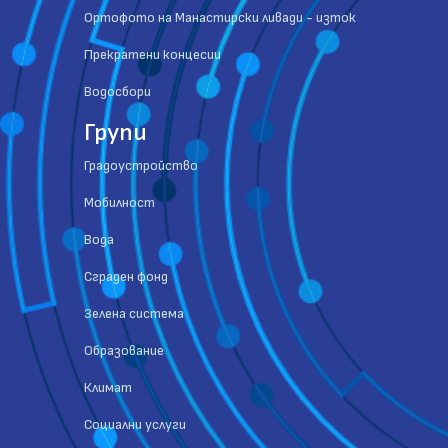
Ортофото на Манастирски ливади - изток
Прекратени концесии
Водосбори
Групи
Градоустройство
Мобилност
Вода
Сграден фонд
Зелена система
Образование
Климат
Социални услуги