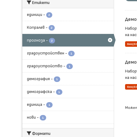
Етикети
единици
-
2
Демо
Копралев
-
Набор
2
на нас
прогноза
-
2
GeoJS
градоустройствен
-
1
Демо
градоустройство
-
1
Набор
на нас
демография
-
1
GeoJS
демографска
-
1
единица
-
1
Может
нови
-
1
Формати