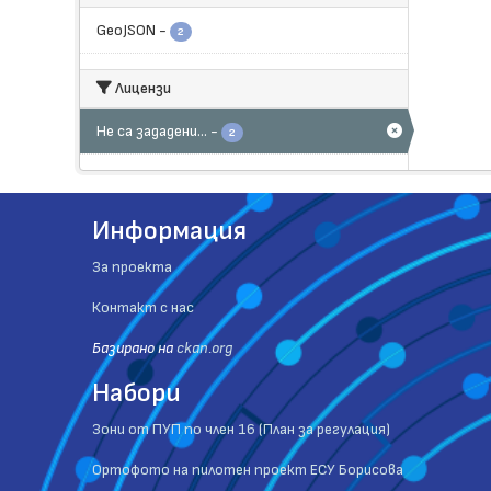
GeoJSON
-
2
Лицензи
Не са зададени...
-
2
Информация
За проекта
Контакт с нас
Базиранo на
ckan.org
Набори
Зони от ПУП по член 16 (План за регулация)
Ортофото на пилотен проект ЕСУ Борисова