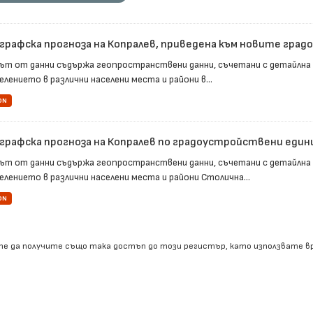
графска прогноза на Копралев, приведена към новите гра
ът от данни съдържа геопространствени данни, съчетани с детайлна
елението в различни населени места и райони в...
ON
графска прогноза на Копралев по градоустройствени един
ът от данни съдържа геопространствени данни, съчетани с детайлна
елението в различни населени места и райони Столична...
ON
е да получите също така достъп до този регистър, като използвате 