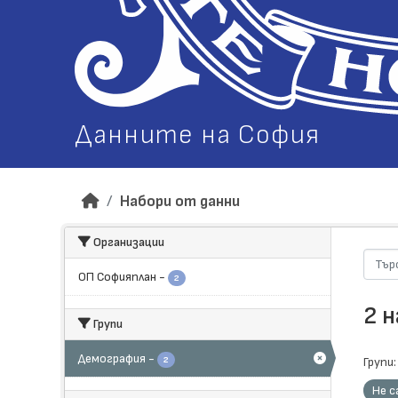
Данните на София
Набори от данни
Организации
ОП Софияплан
-
2
2 
Групи
Демография
-
2
Групи:
Не с