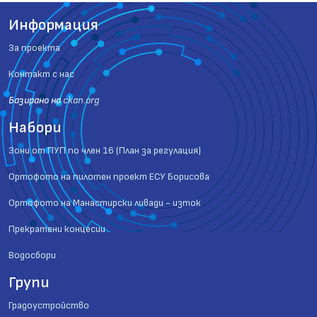
Информация
За проекта
Контакт с нас
Базиранo на
ckan.org
Набори
Зони от ПУП по член 16 (План за регулация)
Ортофото на пилотен проект ЕСУ Борисова
Ортофото на Манастирски ливади - изток
Прекратени концесии
Водосбори
Групи
Градоустройство