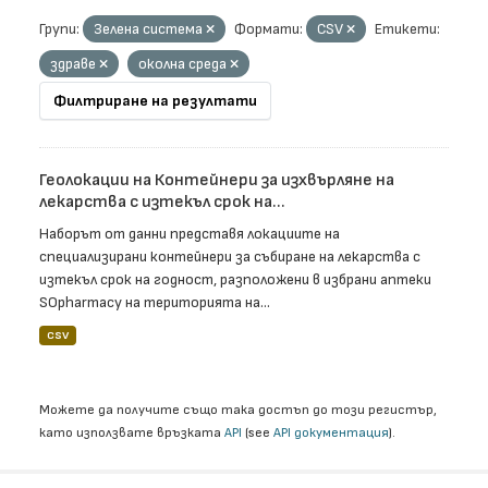
Групи:
Зелена система
Формати:
CSV
Етикети:
здраве
околна среда
Филтриране на резултати
Геолокации на Контейнери за изхвърляне на
лекарства с изтекъл срок на...
Наборът от данни представя локациите на
специализирани контейнери за събиране на лекарства с
изтекъл срок на годност, разположени в избрани аптеки
SOpharmacy на територията на...
CSV
Можете да получите също така достъп до този регистър,
като използвате връзката
API
(see
API документация
).