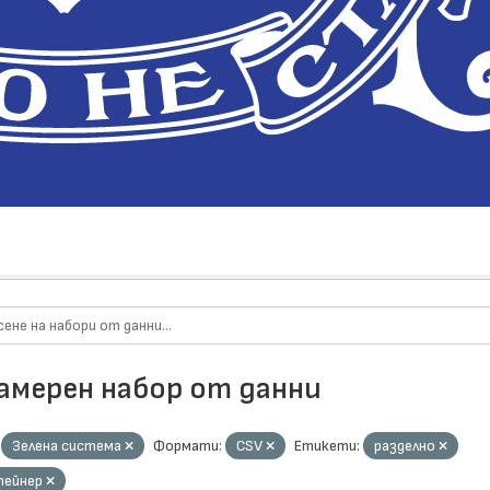
намерен набор от данни
Зелена система
Формати:
CSV
Етикети:
разделно
тейнер