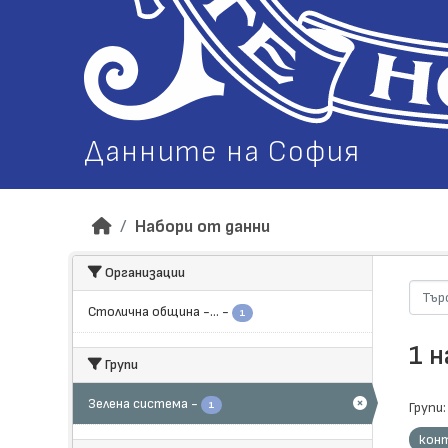
Данните на София
Набори от данни
Организации
Столична община -...
-
1
1 
Групи
Зелена система
-
1
Групи:
кон