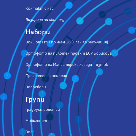
Контакт с нас
Базиранo на
ckan.org
Набори
Зони от ПУП по член 16 (План за регулация)
Ортофото на пилотен проект ЕСУ Борисова
Ортофото на Манастирски ливади - изток
Прекратени концесии
Водосбори
Групи
Градоустройство
Мобилност
Вода