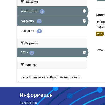
Етикети
контейнер
-
1
Конт
разделно
-
Набор
1
терит
събиране
-
1
CSV
Формати
Может
CSV
-
1
Лицензи
Няма Лицензи, отговарящ на търсенето
Информация
За проекта