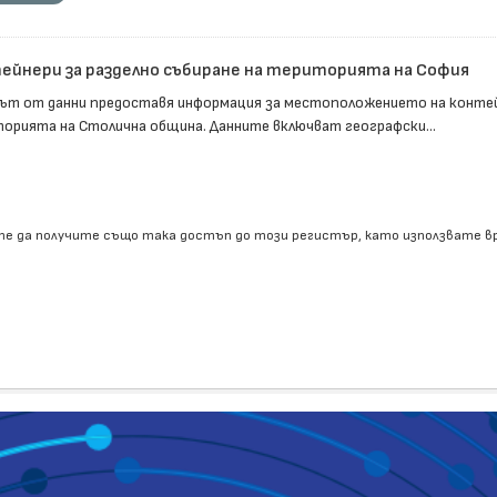
ейнери за разделно събиране на територията на София
ът от данни предоставя информация за местоположението на контейн
орията на Столична община. Данните включват географски...
е да получите също така достъп до този регистър, като използвате 