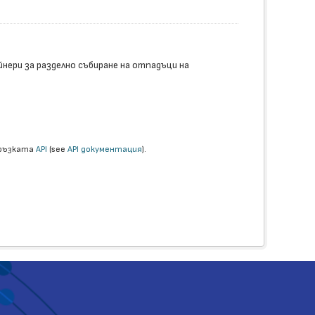
ери за разделно събиране на отпадъци на
връзката
API
(see
API документация
).