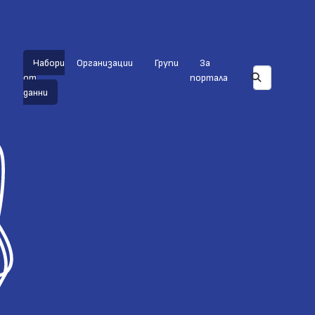
Набори
Организации
Групи
За
от
портала
данни