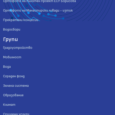
Ортофото на пилотен проект ЕСУ Борисова
Ортофото на Манастирски ливади - изток
Прекратени концесии
Водосбори
Групи
Градоустройство
Мобилност
Вода
Сграден фонд
Зелена система
Образование
Климат
Социални услуги