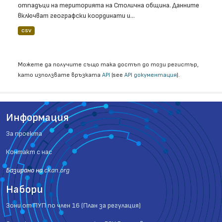
отпадъци на територията на Столична община. Данните
включват географски координати и...
CSV
Можете да получите също така достъп до този регистър,
като използвате връзката
API
(see
API документация
).
Информация
За проекта
Контакт с нас
Базиранo на
ckan.org
Набори
Зони от ПУП по член 16 (План за регулация)