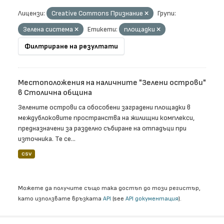
Лицензи:
Creative Commons Признание
Групи:
Зелена система
Етикети:
площадки
Филтриране на резултати
Местоположения на наличните "Зелени острови"
в Столична община
Зелените острови са обособени заградени площадки в
междублоковите пространства на жилищни комплекси,
предназначени за разделно събиране на отпадъци при
източника. Те се...
CSV
Можете да получите също така достъп до този регистър,
като използвате връзката
API
(see
API документация
).