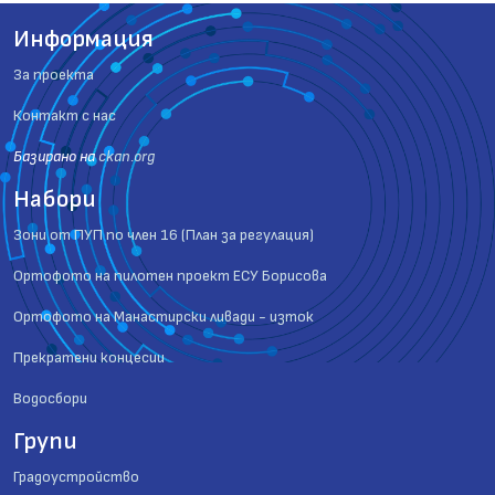
Информация
За проекта
Контакт с нас
Базиранo на
ckan.org
Набори
Зони от ПУП по член 16 (План за регулация)
Ортофото на пилотен проект ЕСУ Борисова
Ортофото на Манастирски ливади - изток
Прекратени концесии
Водосбори
Групи
Градоустройство