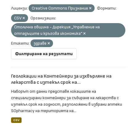
Лицензи:
Creative Commons Признание
Формати:
CSV
Организации:
Столична община - Дирекция „Управление на
отпадъците и кръгова икономика“
Етикети:
здраве
Филтриране на резултати
Геолокации на Контейнери за изхвърляне на
лекарства с изтекъл срок на...
Наборът от данни представя локациите на
специализирани контейнери за събиране на лекарства с
изтекъл срок на годност, разположени в избрани аптеки
SOpharmacy на територията на...
CSV