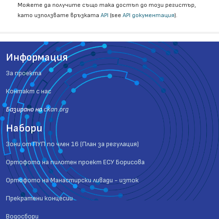
Можете да получите също така достъп до този регистър,
като използвате връзката
API
(see
API документация
).
Информация
За проекта
Контакт с нас
Базиранo на
ckan.org
Набори
Зони от ПУП по член 16 (План за регулация)
Ортофото на пилотен проект ЕСУ Борисова
Ортофото на Манастирски ливади - изток
Прекратени концесии
Водосбори