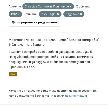
Лицензи:
Creative Commons Признание
Формати:
CSV
Етикети:
площадки
разделно
Филтриране на резултати
Местоположения на наличните "Зелени острови"
в Столична община
Зелените острови са обособени заградени площадки в
междублоковите пространства на жилищни комплекси,
предназначени за разделно събиране на отпадъци при
източника. Те се...
CSV
Можете да получите също така достъп до този регистър,
като използвате връзката
API
(see
API документация
).