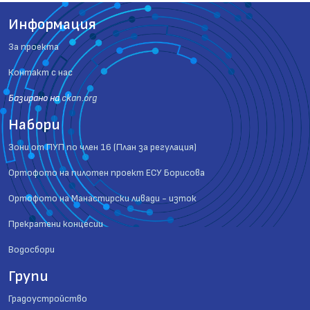
Информация
За проекта
Контакт с нас
Базиранo на
ckan.org
Набори
Зони от ПУП по член 16 (План за регулация)
Ортофото на пилотен проект ЕСУ Борисова
Ортофото на Манастирски ливади - изток
Прекратени концесии
Водосбори
Групи
Градоустройство