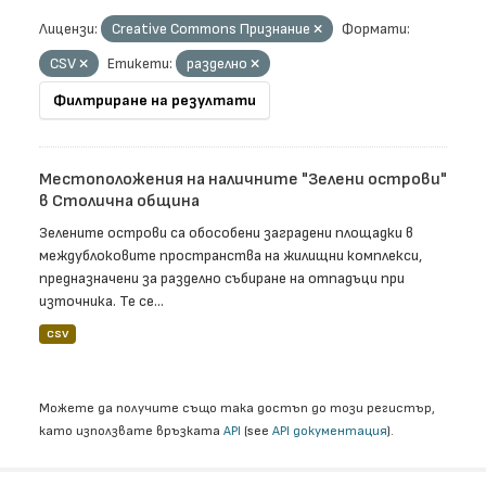
Лицензи:
Creative Commons Признание
Формати:
CSV
Етикети:
разделно
Филтриране на резултати
Местоположения на наличните "Зелени острови"
в Столична община
Зелените острови са обособени заградени площадки в
междублоковите пространства на жилищни комплекси,
предназначени за разделно събиране на отпадъци при
източника. Те се...
CSV
Можете да получите също така достъп до този регистър,
като използвате връзката
API
(see
API документация
).