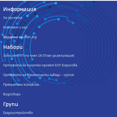
Информация
За проекта
Контакт с нас
Базиранo на
ckan.org
Набори
Зони от ПУП по член 16 (План за регулация)
Ортофото на пилотен проект ЕСУ Борисова
Ортофото на Манастирски ливади - изток
Прекратени концесии
Водосбори
Групи
Градоустройство