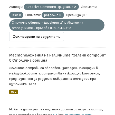
Лицензи:
Creative Commons Признание
Формати:
CSV
Етикети:
разделно
Организации:
Столична община - Дирекция „Управление на
отпадъците и кръгова икономика“
Филтриране на резултати
Местоположения на наличните "Зелени острови"
в Столична община
Зелените острови са обособени заградени площадки в
междублоковите пространства на жилищни комплекси,
предназначени за разделно събиране на отпадъци при
източника. Те се...
CSV
Можете да получите също така достъп до този регистър,
като използвате връзката
API
(see
API документация
).