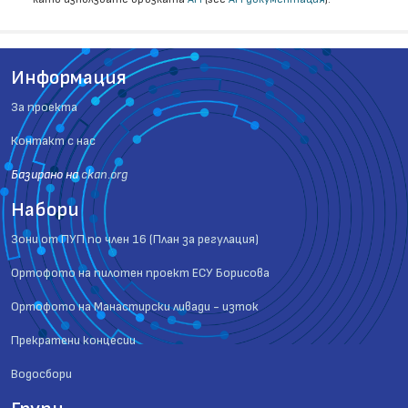
Информация
За проекта
Контакт с нас
Базиранo на
ckan.org
Набори
Зони от ПУП по член 16 (План за регулация)
Ортофото на пилотен проект ЕСУ Борисова
Ортофото на Манастирски ливади - изток
Прекратени концесии
Водосбори