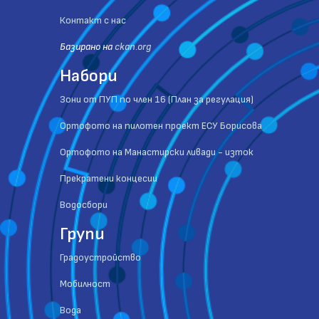
Контакт с нас
Базиранo на
ckan.org
Набори
Зони от ПУП по член 16 (План за регулация)
Ортофото на пилотен проект ЕСУ Борисова
Ортофото на Манастирски ливади - изток
Прекратени концесии
Водосбори
Групи
Градоустройство
Мобилност
Вода