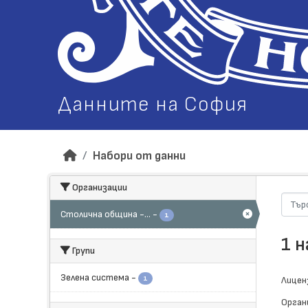
Данните на София
Набори от данни
Организации
Столична община -...
-
1
1 
Групи
Зелена система
-
1
Лицен
Орган