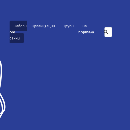
Набори
Организации
Групи
За
от
портала
данни