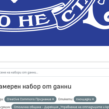
намерен набор от данни
зи:
Creative Commons Признание
Етикети:
площадки
изации:
Столична община - Дирекция „Управление на отпадъците и к