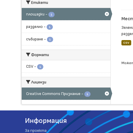
Етикети
площадки
-
1
Мест
разделно
-
Зелен
1
раздел
събиране
-
1
CSV
Формати
Может
CSV
-
1
Лицензи
Creative Commons Признание
-
1
Информация
За проекта