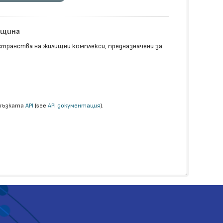
бщина
транства на жилищни комплекси, предназначени за
връзката
API
(see
API документация
).