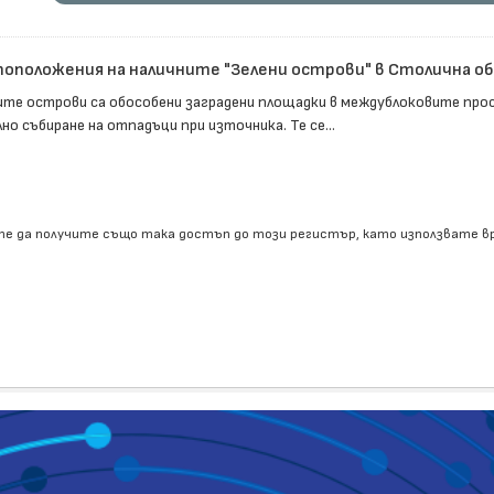
оположения на наличните "Зелени острови" в Столична о
ите острови са обособени заградени площадки в междублоковите прос
но събиране на отпадъци при източника. Те се...
е да получите също така достъп до този регистър, като използвате 