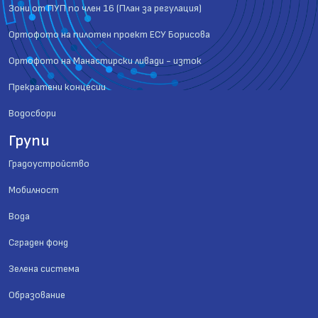
Зони от ПУП по член 16 (План за регулация)
Ортофото на пилотен проект ЕСУ Борисова
Ортофото на Манастирски ливади - изток
Прекратени концесии
Водосбори
Групи
Градоустройство
Мобилност
Вода
Сграден фонд
Зелена система
Образование