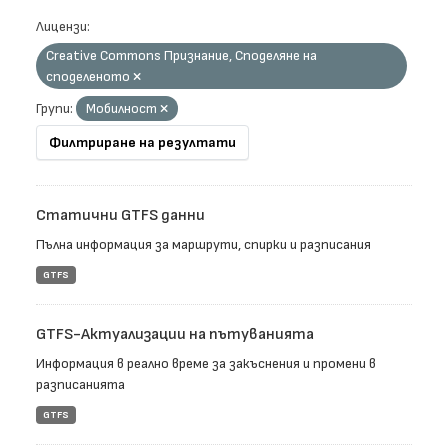
Лицензи:
Creative Commons Признание, Споделяне на
споделеното
Групи:
Мобилност
Филтриране на резултати
Статични GTFS данни
Пълна информация за маршрути, спирки и разписания
GTFS
GTFS-Актуализации на пътуванията
Информация в реално време за закъснения и промени в
разписанията
GTFS