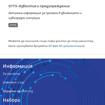
GTFS-Известия и предупреждения
Актуална информация за промени в движението и
извънредни ситуации
GTFS
Можете да получите също така достъп до този регистър,
като използвате връзката
API
(see
API документация
).
Информация
За проекта
Контакт с нас
Базиранo на
ckan.org
Набори