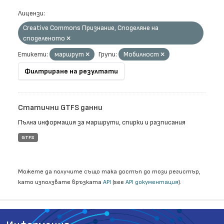
Лицензи:
Creative Commons Признание, Споделяне на
споделеното
Етикети:
маршрут
Групи:
Мобилност
Филтриране на резултати
Статични GTFS данни
Пълна информация за маршрути, спирки и разписания
GTFS
Можете да получите също така достъп до този регистър,
като използвате връзката
API
(see
API документация
).