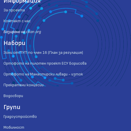
Информация
За проекта
Контакт с нас
Базиранo на
ckan.org
Набори
Зони от ПУП по член 16 (План за регулация)
Ортофото на пилотен проект ЕСУ Борисова
Ортофото на Манастирски ливади - изток
Прекратени концесии
Водосбори
Групи
Градоустройство
Мобилност