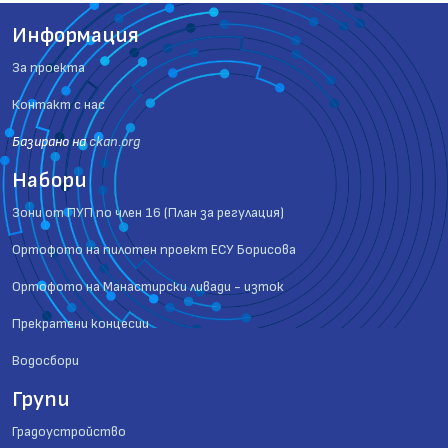
Информация
За проекта
Контакт с нас
Базиранo на
ckan.org
Набори
Зони от ПУП по член 16 (План за регулация)
Ортофото на пилотен проект ЕСУ Борисова
Ортофото на Манастирски ливади - изток
Прекратени концесии
Водосбори
Групи
Градоустройство