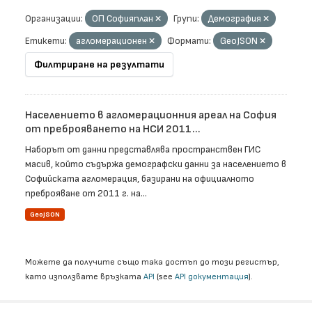
Организации:
ОП Софияплан
Групи:
Демография
Етикети:
агломерационен
Формати:
GeoJSON
Филтриране на резултати
Населението в агломерационния ареал на София
от преброяването на НСИ 2011...
Наборът от данни представлява пространствен ГИС
масив, който съдържа демографски данни за населението в
Софийската агломерация, базирани на официалното
преброяване от 2011 г. на...
GeoJSON
Можете да получите също така достъп до този регистър,
като използвате връзката
API
(see
API документация
).