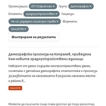
Организации:
ОП Софияплан
Групи:
Демография
Етикети:
градоустройствен
Лицензи:
Не са зададени лицензни права
Формати:
GeoJSON
Филтриране на резултати
Демографска прогноза на Копралев, приведена
към новите градоустройствени единици
Наборът от данни съдържа геопространствени данни,
съчетани с детайлна демографска статистика и прогнози
за развитието на населението в различни населени места
и райони в...
GeoJSON
Можете да получите също така достъп до този регистър,