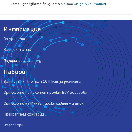
като използвате връзката
API
(see
API документация
).
Информация
За проекта
Контакт с нас
Базиранo на
ckan.org
Набори
Зони от ПУП по член 16 (План за регулация)
Ортофото на пилотен проект ЕСУ Борисова
Ортофото на Манастирски ливади - изток
Прекратени концесии
Водосбори