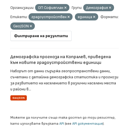
Организации:
ОП Софияплан
Групи:
Демография
Етикети:
градоустройствен
единица
Формати:
GeoJSON
Филтриране на резултати
Демографска прогноза на Копралев, приведена
към новите градоустройствени единици
Наборът от данни съдържа геопространствени данни,
съчетани с детайлна демографска статистика и прогнози
за развитието на населението в различни населени места
и райони в...
GeoJSON
Можете да получите също така достъп до този регистър,
като използвате връзката
API
(see
API документация
).