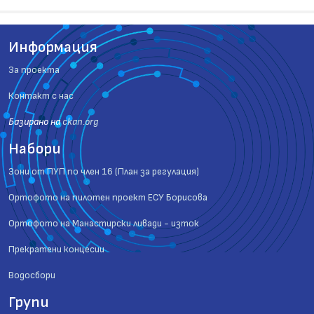
Информация
За проекта
Контакт с нас
Базиранo на
ckan.org
Набори
Зони от ПУП по член 16 (План за регулация)
Ортофото на пилотен проект ЕСУ Борисова
Ортофото на Манастирски ливади - изток
Прекратени концесии
Водосбори
Групи