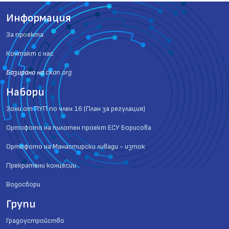
Информация
За проекта
Контакт с нас
Базиранo на
ckan.org
Набори
Зони от ПУП по член 16 (План за регулация)
Ортофото на пилотен проект ЕСУ Борисова
Ортофото на Манастирски ливади - изток
Прекратени концесии
Водосбори
Групи
Градоустройство