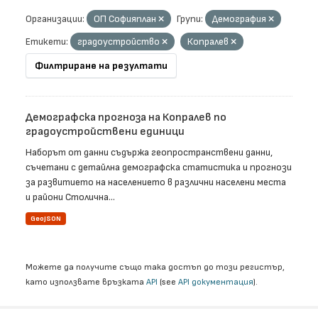
Организации:
ОП Софияплан
Групи:
Демография
Етикети:
градоустройство
Копралев
Филтриране на резултати
Демографска прогноза на Копралев по
градоустройствени единици
Наборът от данни съдържа геопространствени данни,
съчетани с детайлна демографска статистика и прогнози
за развитието на населението в различни населени места
и райони Столична...
GeoJSON
Можете да получите също така достъп до този регистър,
като използвате връзката
API
(see
API документация
).