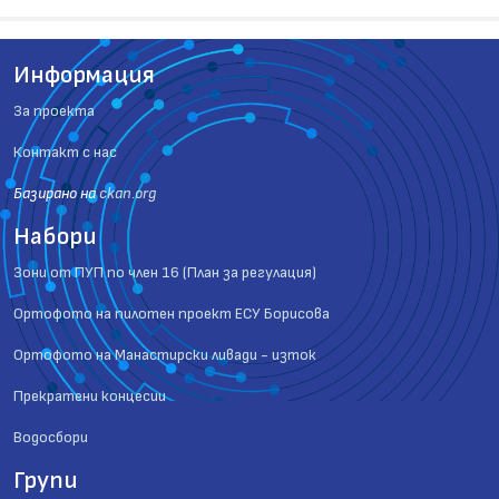
Информация
За проекта
Контакт с нас
Базиранo на
ckan.org
Набори
Зони от ПУП по член 16 (План за регулация)
Ортофото на пилотен проект ЕСУ Борисова
Ортофото на Манастирски ливади - изток
Прекратени концесии
Водосбори
Групи