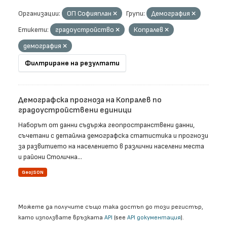
Организации:
ОП Софияплан
Групи:
Демография
Етикети:
градоустройство
Копралев
демография
Филтриране на резултати
Демографска прогноза на Копралев по
градоустройствени единици
Наборът от данни съдържа геопространствени данни,
съчетани с детайлна демографска статистика и прогнози
за развитието на населението в различни населени места
и райони Столична...
GeoJSON
Можете да получите също така достъп до този регистър,
като използвате връзката
API
(see
API документация
).