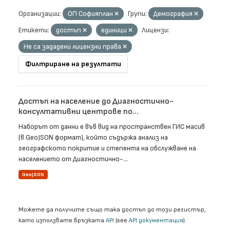
Организации:
ОП Софияплан
Групи:
Демография
Етикети:
достъп
единици
Лицензи:
Не са зададени лицензни права
Филтриране на резултати
Достъп на население до Диагностично-
консултативни центрове по...
Наборът от данни е във вид на пространствен ГИС масив
(в GeoJSON формат), който съдържа анализ на
географското покритие и степента на обслужване на
населението от Диагностично-...
GeoJSON
Можете да получите също така достъп до този регистър,
като използвате връзката
API
(see
API документация
).