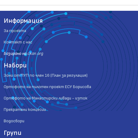
Информация
За проекта
Контакт с нас
Базиранo на
ckan.org
Набори
Зони от ПУП по член 16 (План за регулация)
Ортофото на пилотен проект ЕСУ Борисова
Ортофото на Манастирски ливади - изток
Прекратени концесии
Водосбори
Групи