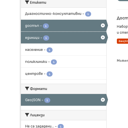
Етикети
Диагностично-консултативни
-
1
Дост
достъп
-
Набор
1
и сте
единици
-
1
GeoJS
население
-
1
Может
поликлиники
-
1
центрове
-
1
Формати
GeoJSON
-
1
Лицензи
Не са зададени...
-
1