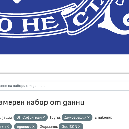
намерен набор от данни
изации:
ОП Софияплан
Групи:
Демография
Етикети:
тъп
единици
Формати:
GeoJSON