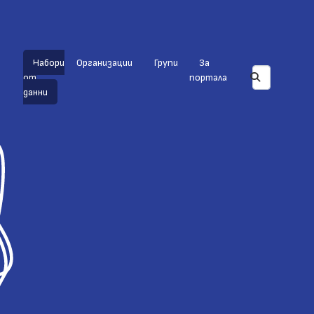
Набори
Организации
Групи
За
от
портала
данни