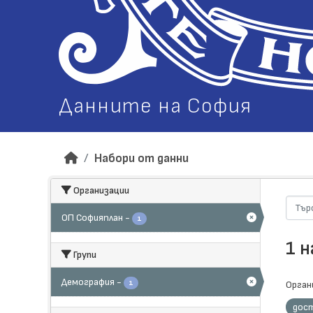
Данните на София
Набори от данни
Организации
ОП Софияплан
-
1
1 
Групи
Демография
-
1
Орган
дос