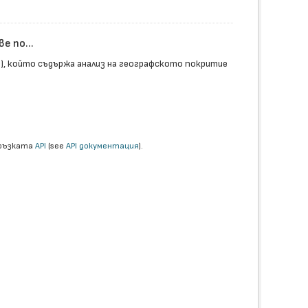
 по...
т), който съдържа анализ на географското покритие
връзката
API
(see
API документация
).