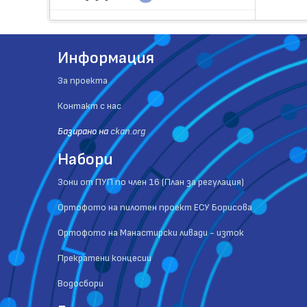
Информация
За проекта
Контакт с нас
Базиранo на
ckan.org
Набори
Зони от ПУП по член 16 (План за регулация)
Ортофото на пилотен проект ЕСУ Борисова
Ортофото на Манастирски ливади - изток
Прекратени концесии
Водосбори