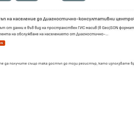
ъп на население до Диагностично-консултативни центрове
ът от данни е във вид на пространствен ГИС масив (в GeoJSON форма
пента на обслужване на населението от Диагностично-...
ON
е да получите също така достъп до този регистър, като използвате 