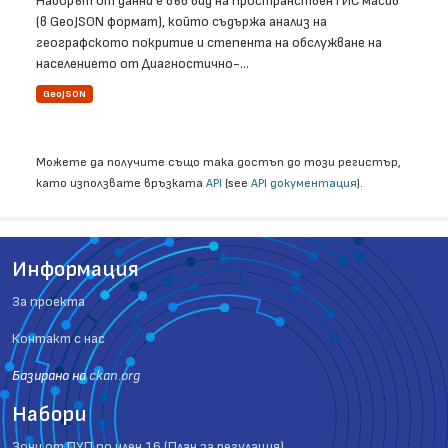
Наборът от данни е във вид на пространствен ГИС масив
(в GeoJSON формат), който съдържа анализ на
географското покритие и степента на обслужване на
населението от Диагностично-...
GeoJSON
Можете да получите също така достъп до този регистър,
като използвате връзката
API
(see
API документация
).
Информация
За проекта
Контакт с нас
Базиранo на
ckan.org
Набори
Зони от ПУП по член 16 (План за регулация)