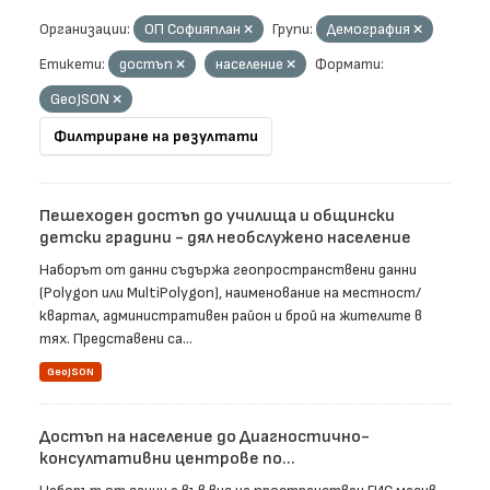
Организации:
ОП Софияплан
Групи:
Демография
Етикети:
достъп
население
Формати:
GeoJSON
Филтриране на резултати
Пешеходен достъп до училища и общински
детски градини - дял необслужено население
Наборът от данни съдържа геопространствени данни
(Polygon или MultiPolygon), наименование на местност/
квартал, административен район и брой на жителите в
тях. Представени са...
GeoJSON
Достъп на население до Диагностично-
консултативни центрове по...