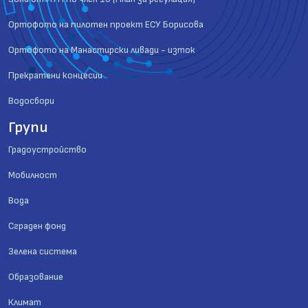
Ортофото на пилотен проект ЕСУ Борисова
Ортофото на Манастирски ливади - изток
Прекратени концесии
Водосбори
Групи
Градоустройство
Мобилност
Вода
Сграден фонд
Зелена система
Образование
Климат