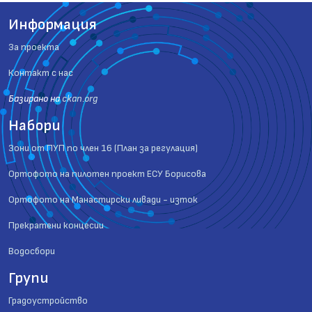
Информация
За проекта
Контакт с нас
Базиранo на
ckan.org
Набори
Зони от ПУП по член 16 (План за регулация)
Ортофото на пилотен проект ЕСУ Борисова
Ортофото на Манастирски ливади - изток
Прекратени концесии
Водосбори
Групи
Градоустройство