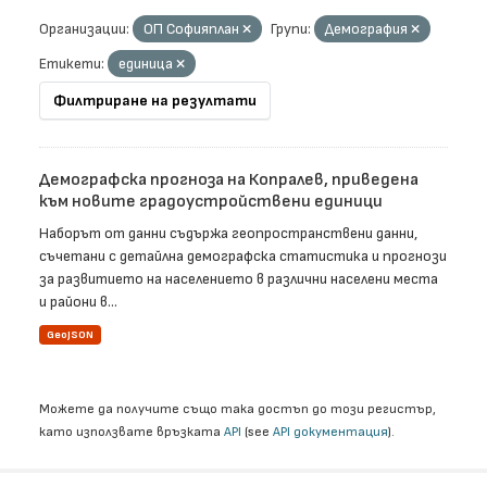
Организации:
ОП Софияплан
Групи:
Демография
Етикети:
единица
Филтриране на резултати
Демографска прогноза на Копралев, приведена
към новите градоустройствени единици
Наборът от данни съдържа геопространствени данни,
съчетани с детайлна демографска статистика и прогнози
за развитието на населението в различни населени места
и райони в...
GeoJSON
Можете да получите също така достъп до този регистър,
като използвате връзката
API
(see
API документация
).