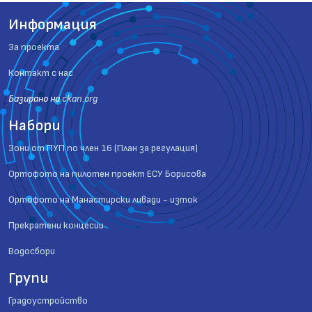
Информация
За проекта
Контакт с нас
Базиранo на
ckan.org
Набори
Зони от ПУП по член 16 (План за регулация)
Ортофото на пилотен проект ЕСУ Борисова
Ортофото на Манастирски ливади - изток
Прекратени концесии
Водосбори
Групи
Градоустройство