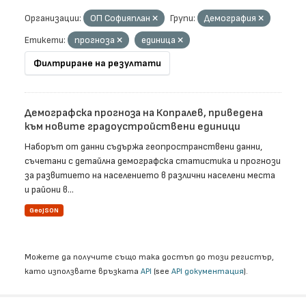
Организации:
ОП Софияплан
Групи:
Демография
Етикети:
прогноза
единица
Филтриране на резултати
Демографска прогноза на Копралев, приведена
към новите градоустройствени единици
Наборът от данни съдържа геопространствени данни,
съчетани с детайлна демографска статистика и прогнози
за развитието на населението в различни населени места
и райони в...
GeoJSON
Можете да получите също така достъп до този регистър,
като използвате връзката
API
(see
API документация
).