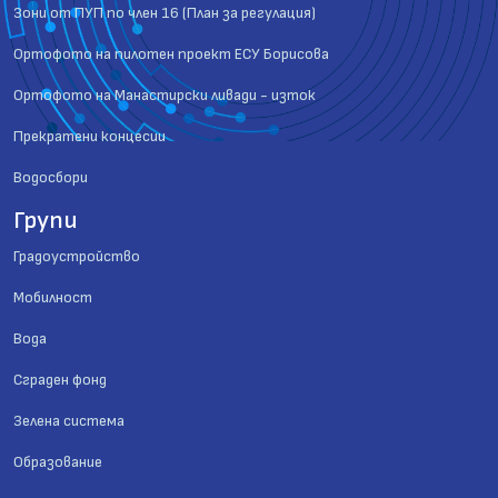
Зони от ПУП по член 16 (План за регулация)
Ортофото на пилотен проект ЕСУ Борисова
Ортофото на Манастирски ливади - изток
Прекратени концесии
Водосбори
Групи
Градоустройство
Мобилност
Вода
Сграден фонд
Зелена система
Образование