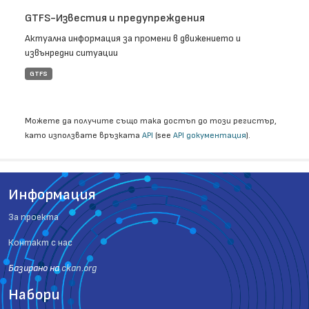
GTFS-Известия и предупреждения
Актуална информация за промени в движението и
извънредни ситуации
GTFS
Можете да получите също така достъп до този регистър,
като използвате връзката
API
(see
API документация
).
Информация
За проекта
Контакт с нас
Базиранo на
ckan.org
Набори