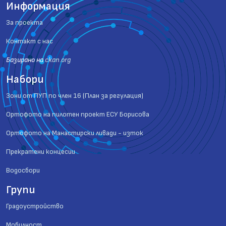
Информация
За проекта
Контакт с нас
Базиранo на
ckan.org
Набори
Зони от ПУП по член 16 (План за регулация)
Ортофото на пилотен проект ЕСУ Борисова
Ортофото на Манастирски ливади - изток
Прекратени концесии
Водосбори
Групи
Градоустройство
Мобилност