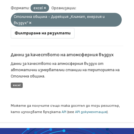
Формати:
еxcel
Организации:
Столична община - Дирекция „Климат, енергия и
въздух“
Филтриране на резултати
Данни за качеството на атомсферния въздух
Данни за качеството на атмосферния въздух от
автоматични измервателни станции на територията на
Столична община.
еxcel
Можете да получите също така достъп до този регистър,
като използвате връзката
API
(see
API документация
).